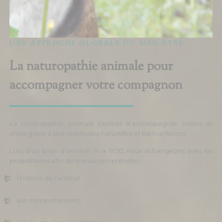
UNE APPROCHE GLOBALE DU BIEN-ÊTRE
La naturopathie animale pour
accompagner votre compagnon
La naturopathie animale permet d’accompagner chiens et
chats grâce à des méthodes naturelles et bienveillantes.
Lors d’un bilan d’environ 1h à 1h30, nous échangeons avec les
propriétaires afin de mieux comprendre :
l’histoire de l’animal,
son comportement,