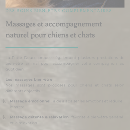
DES SOINS BIEN-ÊTRE COMPLÉMENTAIRES
Massages et accompagnement
naturel pour chiens et chats
La Patte Douce propose également plusieurs prestations de
bien-être animal pour accompagner votre compagnon au
quotidien.
Les massages bien-être
Nos massages sont proposés pour chiens et chats selon
différents objectifs :
Massage émotionnel
: aide à apaiser les émotions et réduire
le stress
Massage détente & relaxation
: favorise le bien-être général
et la relaxation