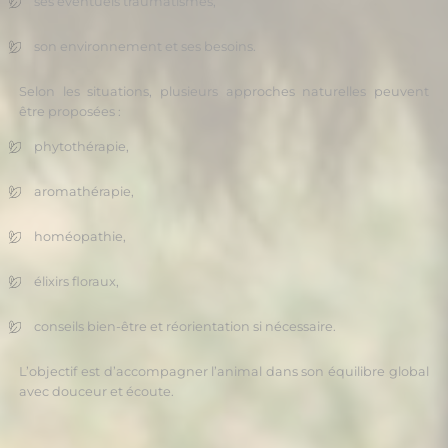
ses éventuels traumatismes,
son environnement et ses besoins.
Selon les situations, plusieurs approches naturelles peuvent
être proposées :
phytothérapie,
aromathérapie,
homéopathie,
élixirs floraux,
conseils bien-être et réorientation si nécessaire.
L’objectif est d’accompagner l’animal dans son équilibre global
avec douceur et écoute.