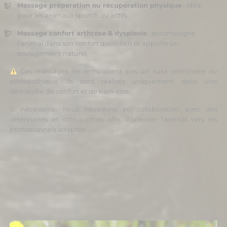
Massage préparation ou récupération physique
: idéal
pour les animaux sportifs ou actifs
Massage confort arthrose & dysplasie
: accompagne
l’animal dans son confort quotidien et apporte un
soulagement naturel
Ces massages ne remplacent pas un suivi vétérinaire ou
ostéopathique. Ils sont réalisés uniquement dans une
démarche de confort et de bien-être.
Si nécessaire, nous travaillons en collaboration avec des
vétérinaires et ostéopathes afin d’orienter l’animal vers les
professionnels adaptés.