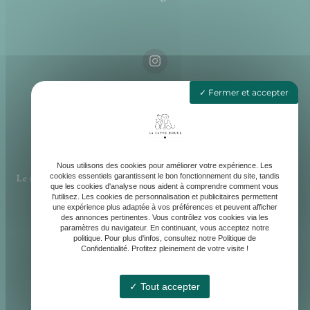
Fermer et accepter
4 LA ROBINIERE, 85190 AIZENAY
Nous utilisons des cookies pour améliorer votre expérience. Les
cookies essentiels garantissent le bon fonctionnement du site, tandis
Le salon bien être : Lundi au Vendredi : 9h30 - 19h
Centre loisir
que les cookies d'analyse nous aident à comprendre comment vous
& éducation : Mardi & Samedi de : 8h30 - 18h
l'utilisez. Les cookies de personnalisation et publicitaires permettent
une expérience plus adaptée à vos préférences et peuvent afficher
des annonces pertinentes. Vous contrôlez vos cookies via les
paramètres du navigateur. En continuant, vous acceptez notre
politique. Pour plus d'infos, consultez notre Politique de
Confidentialité. Profitez pleinement de votre visite !
contact@lapattedouce85.fr
Tout accepter