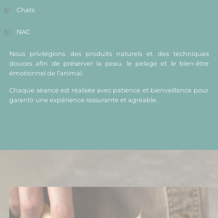
Chats
NAC
Nous privilégions des produits naturels et des techniques
douces afin de préserver la peau, le pelage et le bien-être
émotionnel de l’animal.
Chaque séance est réalisée avec patience et bienveillance pour
garantir une expérience rassurante et agréable.