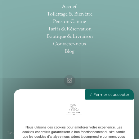
Accueil
Toilettage & Bien être
Pension Canine
Tarifs & Réservation
Boutique & Livraison
Contactez-nous
Blog
Fermer et accepter
4 LA ROBINIERE, 85190 AIZENAY
Nous utilisons des cookies pour améliorer votre expérience. Les
cookies essentiels garantissent le bon fonctionnement du site, tandis
Le salon bien être : Lundi au Vendredi : 9h30 - 19h
Centre loisir
que les cookies d'analyse nous aident à comprendre comment vous